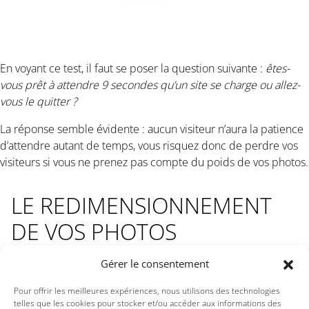
En voyant ce test, il faut se poser la question suivante :
êtes-
vous prêt à attendre 9 secondes qu’un site se charge ou allez-
vous le quitter ?
La réponse semble évidente : aucun visiteur n’aura la patience
d’attendre autant de temps, vous risquez donc de perdre vos
visiteurs si vous ne prenez pas compte du poids de vos photos.
LE REDIMENSIONNEMENT
DE VOS PHOTOS
Gérer le consentement
Pour savoir comment redimensionner de manière efficace et
Pour offrir les meilleures expériences, nous utilisons des technologies
facilement vos photos, vous trouverez toutes les étapes sur
cet
telles que les cookies pour stocker et/ou accéder aux informations des