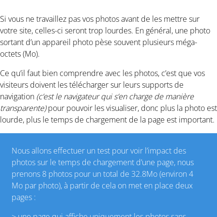
Si vous ne travaillez pas vos photos avant de les mettre sur
votre site, celles-ci seront trop lourdes. En général, une photo
sortant d’un appareil photo pèse souvent plusieurs méga-
octets (Mo).
Ce qu’il faut bien comprendre avec les photos, c’est que vos
visiteurs doivent les télécharger sur leurs supports de
navigation
(c’est le navigateur qui s’en charge de manière
transparente)
pour pouvoir les visualiser, donc plus la photo est
lourde, plus le temps de chargement de la page est important.
Nous allons effectuer un test pour voir l’impact des
photos sur le temps de chargement d’une page, nous
prenons 8 photos pour un total de 32.8Mo (environ 4
Mo par photo), à partir de cela on met en place deux
pages :
> une page qui affiche uniquement les photos sans