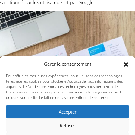
sanctionné par les utilisateurs et par Google.
Gérer le consentement
Pour offrir les meilleures expériences, nous utilisons des technologies
telles que les cookies pour stocker et/ou accéder aux informations des
appareils. Le fait de consentir à ces technologies nous permettra de
traiter des données telles que le comportement de navigation ou les ID
uniques sur ce site. Le fait de ne pas consentir ou de retirer son
consentement peut avoir un effet négatif sur certaines caractéristiques et
fonctions.
Accepter
4. NE PAS DÉFINIR
Refuser
D’OBJECTIFS CLAIRS ET