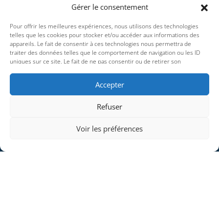
Gérer le consentement
Pour offrir les meilleures expériences, nous utilisons des technologies
telles que les cookies pour stocker et/ou accéder aux informations des
appareils. Le fait de consentir à ces technologies nous permettra de
traiter des données telles que le comportement de navigation ou les ID
uniques sur ce site. Le fait de ne pas consentir ou de retirer son
consentement peut avoir un effet négatif sur certaines caractéristiques et
fonctions.
Accepter
Refuser
Voir les préférences
Contactez Ouest Communication pour trouver
l’agence web
qu’il vous faut à
La Roche sur Yon
. Vous pouvez les joindre au